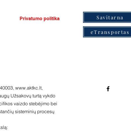
Savitarna
Privatumo politika
eTransportas
2440003,
www.aktkc.lt
,
laugų Užsakovų turtą vykdo
ecifikos vaizdo stebėjimo bei
kstančių sisteminių procesų
slą: