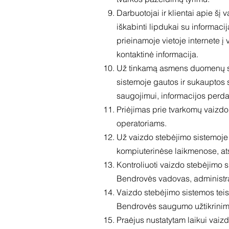
Darbuotojai ir klientai apie š
iškabinti lipdukai su informa
prieinamoje vietoje internete
kontaktinė informacija.
Už tinkamą asmens duomenų sau
sistemoje gautos ir sukauptos
saugojimui, informacijos per
Priėjimas prie tvarkomų vaizdo
operatoriams.
Už vaizdo stebėjimo sistemoje 
kompiuterinėse laikmenose, at
Kontroliuoti vaizdo stebėjimo
Bendrovės vadovas, administra
Vaizdo stebėjimo sistemos teisė
Bendrovės saugumo užtikrinimu
Praėjus nustatytam laikui vaiz