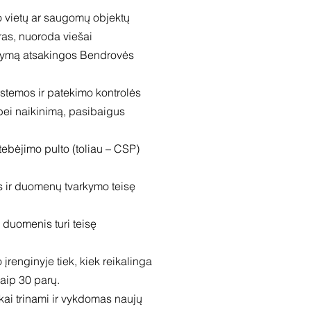
mo vietų ar saugomų objektų
ras, nuoroda viešai
ldymą atsakingos Bendrovės
stemos ir patekimo kontrolės
bei naikinimą, pasibaigus
ebėjimo pulto (toliau – CSP)
s ir duomenų tvarkymo teisę
duomenis turi teisę
renginyje tiek, kiek reikalinga
aip 30 parų.
kai trinami ir vykdomas naujų