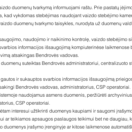
į vaizdo duomenų tvarkymą informuojami raštu. Prie pastatų įėji
cija, kad vykdomas stebėjimas naudojant vaizdo stebėjimo kame
 į vaizdo duomenų tvarkymo taisykles, nurodyta už duomenų va
gojimo, naudojimo ir naikinimo kontrolę, vaizdo stebėjimo si
 svarbios informacijos išsaugojimą kompiuterinėse laikmenose 
davimą atsakingas Bendrovės vadovas.
 duomenų suteiktas Bendrovės administratoriui, centralizuoto st
gautos ir sukauptos svarbios informacijos išsaugojimą prieigo
sakingi Bendrovės vadovas, administratorius, CSP operatoriai.
 sistemoje naudojamus asmens duomenis, peržiūrėti archyvinius 
torius, CSP operatoriai.
tam interesui užtikrinti duomenys kaupiami ir saugomi įrašymo į
i ar teikiamos apsaugos paslaugos teikimui bet ne daugiau, k
do duomenys įrašymo įrenginyje ar kitose laikmenose automatiš