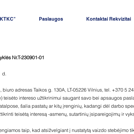
AKTKC"
Paslaugos
Kontaktai Rekvizitai
yklės Nr.T-230901-01
 d.
 biuro adresas Taikos g. 130A, LT-05226 Vilnius, tel. +370 5 
ė) teisėto intereso užtikrinimui saugant savo bei apsaugos pas
patalpose, šalia pastatų ar kitų įrenginių, kadangi dėl darbo sp
krinti teisėtą interesą -asmenų, sutartinių įsipareigojimų ir vy
giamos taip, kad atsižvelgiant į nustatytą vaizdo stebėjimo tik