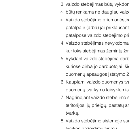
vaizdo stebėjimas būtų vykdomas
būtų renkama ne daugiau vaizd
Vaizdo stebėjimo priemonės įr
patalpa ir (arba) jai priklausant
patalpose vaizdo stebėjimo p
Vaizdo stebėjimas nevykdomas 
kur toks stebėjimas žemintų žm
Vykdant vaizdo stebėjimą darb
kuriose dirba jo darbuotojai, 
duomenų apsaugos įstatymo 24 s
Kaupiami vaizdo duomenys tva
duomenų tvarkymo taisyklėmis
Nagrinėjant vaizdo stebėjimo 
teritorijos, jų prieigų, pastat
tvarką.
Vaizdo stebėjimo sistemoje sur
tvarkos pažeidimų tyrimu.