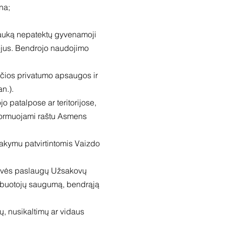
na;
 lauką nepatektų gyvenamoji
atvejus. Bendrojo naudojimo
učios privatumo apsaugos ir
n.).
 patalpose ar teritorijose,
informuojami raštu Asmens
kymu patvirtintomis Vaizdo
drovės paslaugų Užsakovų
 darbuotojų saugumą, bendrąją
, nusikaltimų ar vidaus