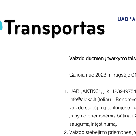
UAB "
Vaizdo duomenų tvarkymo tais
Galioja nuo 2023 m. rugsėjo 01
UAB „AKTKC“, į. k. 123949754,
info@aktkc.lt
(toliau – Bendrov
vaizdo stebėjimą teritorijose, 
įrašymo priemonėmis būtina užti
saugumą ir tęstinumą.
Vaizdo stebėjimo priemonės įren