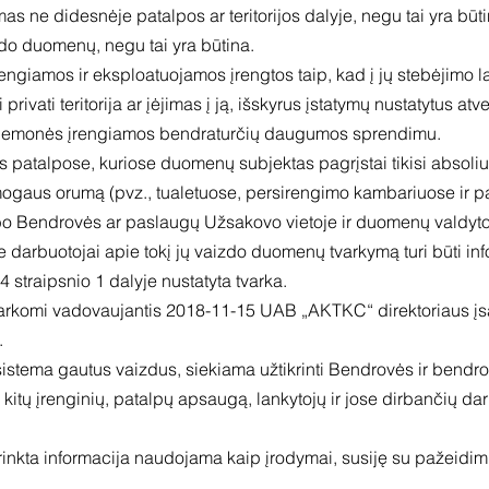
 ne didesnėje patalpos ar teritorijos dalyje, negu tai yra būti
o duomenų, negu tai yra būtina.
engiamos ir eksploatuojamos įrengtos taip, kad į jų stebėjimo
i privati teritorija ar įėjimas į ją, išskyrus įstatymų nustatytus 
riemonės įrengiamos bendraturčių daugumos sprendimu.
patalpose, kuriose duomenų subjektas pagrįstai tikisi absoli
ogaus orumą (pvz., tualetuose, persirengimo kambariuose ir pa
o Bendrovės ar paslaugų Užsakovo vietoje ir duomenų valdytojo
šie darbuotojai apie tokį jų vaizdo duomenų tvarkymą turi būti 
traipsnio 1 dalyje nustatyta tvarka.
rkomi vadovaujantis 2018-11-15 UAB „AKTKC“ direktoriaus įsa
.
sistema gautus vaizdus, siekiama užtikrinti Bendrovės ir ben
ų ar kitų įrenginių, patalpų apsaugą, lankytojų ir jose dirbančių
inkta informacija naudojama kaip įrodymai, susiję su pažeidimų