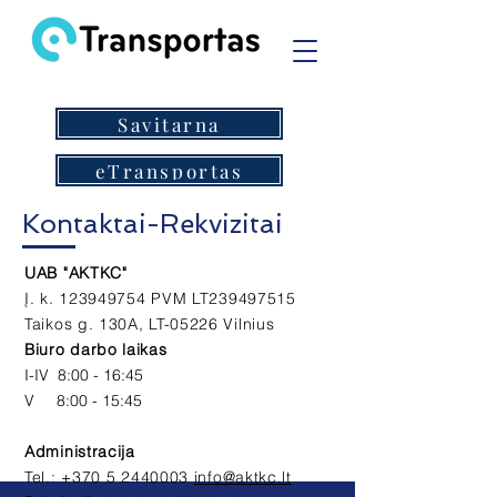
Savitarna
eTransportas
Kontaktai-Rekvizitai
UAB "AKTKC"
Į. k.
123949754
PVM LT239497515
Taikos g. 130A, LT-05226 Vilnius
​Biuro darbo laikas
I-IV 8:00 - 16:45
V 8:00 - 15:45
Administracija
Tel.:
+370 5 2440003
info@aktkc.lt