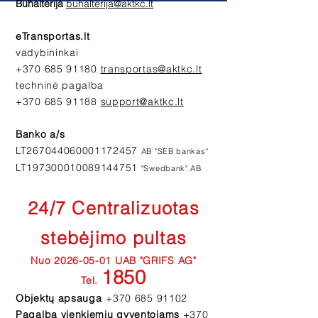
Buhalterija
buhalterija@aktkc.lt
eTransportas.lt
vadybininkai
+370 685 91180
transportas@aktkc.lt
techninė pagalba
+370 685 91188
support@aktkc.lt
Banko a/s
LT267044060001172457
AB "SEB bankas"
LT197300010089144751
"Swedbank" AB
24/7
Centralizuotas
stebėjimo pultas
Nuo
2026-05-01
UAB "GRIFS AG"
1850
Tel.
Objektų apsauga
+370 685 91102
Pagalba vienkiemių gyventojams
+370